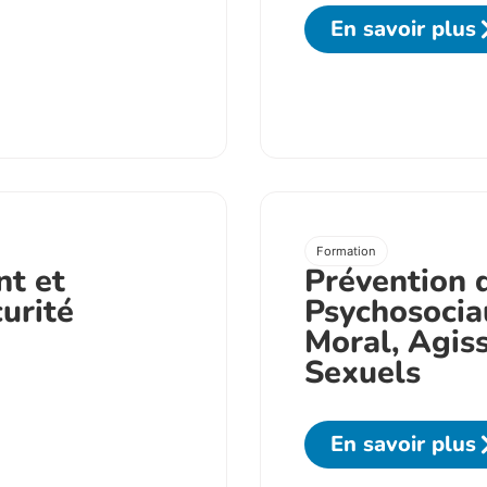
En savoir plus
Formation
t et
Prévention 
urité
Psychosocia
Moral, Agis
Sexuels
En savoir plus